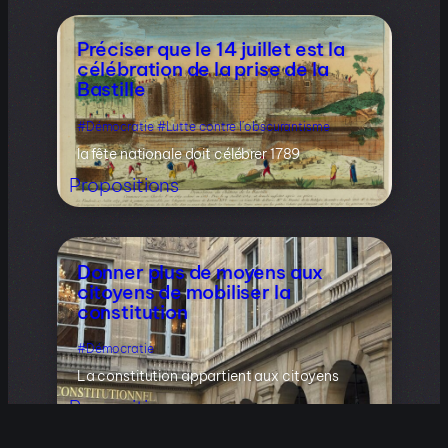
Préciser que le 14 juillet est la
célébration de la prise de la
Bastille
Démocratie
Lutte contre l’obscurantisme
la fête nationale doit célébrer 1789
Propositions
Donner plus de moyens aux
citoyens de mobiliser la
constitution
Démocratie
La constitution appartient aux citoyens
Propositions