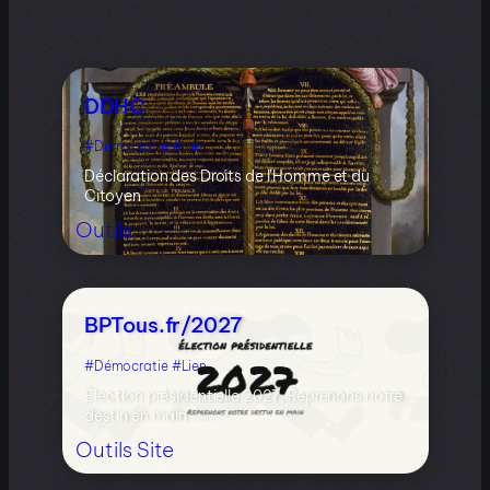
DDHC
Démocratie
Lien
Déclaration des Droits de l’Homme et du
Citoyen
Outils
BPTous.fr/2027
Démocratie
Lien
Élection présidentielle 2027, Reprenons notre
destin en main
Outils
Site