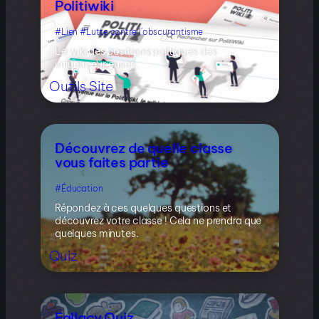
Politiwiki
Lien
Lutte contre l’obscurantisme
Le wiki des positions politiques des
influeuceur·euses.
Outils
Site
Découvrez de quelle classe
vous faites partie
Éducation
Répondez à ces quelques questions et
découvrez votre classe ! Cela ne prendra que
quelques minutes.
Quiz
Fallacy Quiz