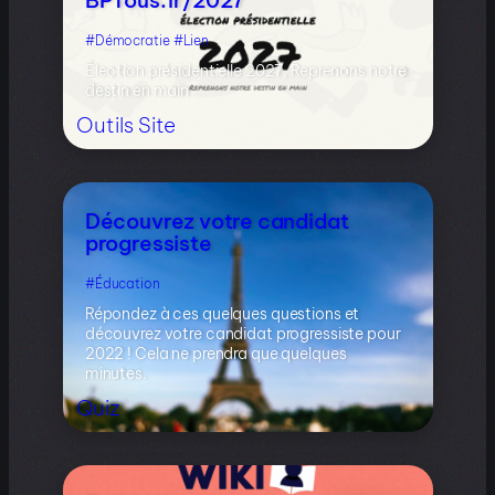
Démocratie
Lien
Élection présidentielle 2027, Reprenons notre
destin en main
Outils
Site
Découvrez votre candidat
progressiste
Éducation
Répondez à ces quelques questions et
découvrez votre candidat progressiste pour
2022 ! Cela ne prendra que quelques
minutes.
Quiz