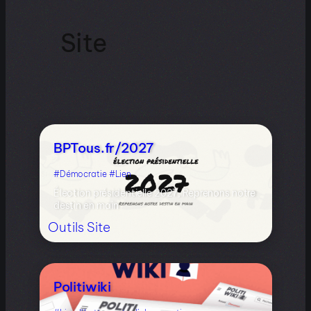
Site
BPTous.fr/2027
Démocratie
Lien
Élection présidentielle 2027, Reprenons notre
destin en main
Outils
Site
Politiwiki