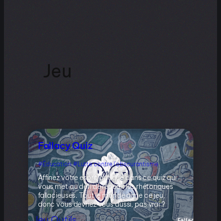
Jeu
Fallacy Quiz
Éducation
Lutte contre l’obscurantisme
Affinez votre esprit critique dans ce quiz qui
vous met au défi de repérer les rhétoriques
fallacieuses. Tout le monde aime ce jeu,
donc vous devriez vous aussi, pas vrai ?
Jeu
Outils